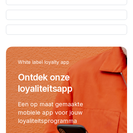
White label loyalty app
Ontdek onze
loyaliteitsapp
Een op maat gemaakte
mobiele app voor jouw
loyaliteitsprogramma