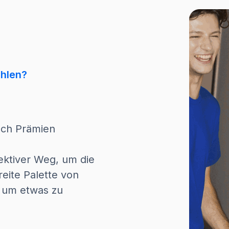
ählen?
ach Prämien
fektiver Weg, um die
eite Palette von
, um etwas zu