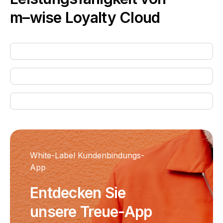
m–wise
Loyalty Cloud
White-Label Kundenbindungs-
App
Entdecken Sie
unsere Treue-App